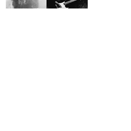
Esta campaña abarcó una serie de proyecciones
de Punk Rock Vegan Movie, el documental de
Moby que explora los puntos en común entre la
cultura punk y los movimientos por la liberación
animal. Los eventos, realizados en las principales
ciudades de Argentina, incluyeron
degustaciones de comida vegana, debates, y
presentaciones en vivo de bandas de punk rock,
creando una experiencia inmersiva para los
asistentes.
Cliente: Punk Rock Vegan Movie de Moby, y
DifusiónV
Dirección Creativa: Federico Callegari
Diseño: Mun (Damian Sena)
Redacción: Menta (Ivo Medigovich)
Año: 2022
< Previous
Next >