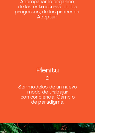
Acompañar lo orgánico,
de las estructuras, de los
proyectos, de los procesos.
Aceptar.
Plenitu
d
Ser modelos de un nuevo
modo de trabajar
con conciencia. Cambio
de paradigma.