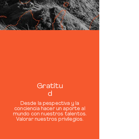
Gratitu
d
Desde la pespectiva y la
conciencia hacer un aporte al
mundo con nuestros talentos.
Valorar nuestros privilegios.